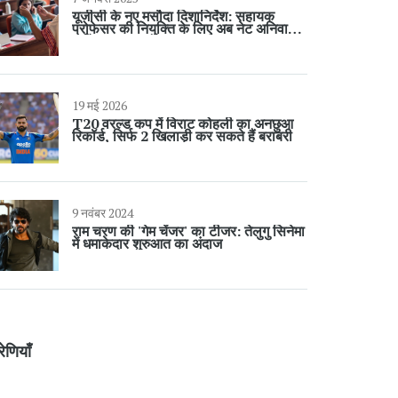
यूजीसी के नए मसौदा दिशानिर्देश: सहायक
प्रोफेसर की नियुक्ति के लिए अब नेट अनिवार्य
नहीं
19 मई 2026
T20 वरल्ड कप में विराट कोहली का अनछुआ
रिकॉर्ड, सिर्फ 2 खिलाड़ी कर सकते हैं बराबरी
9 नवंबर 2024
राम चरण की 'गेम चेंजर' का टीजर: तेलुगु सिनेमा
में धमाकेदार शुरुआत का अंदाज
रेणियाँ