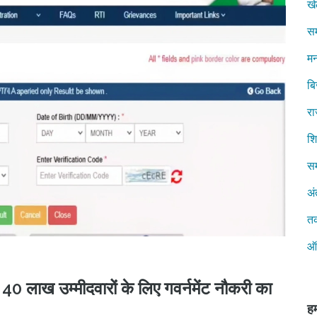
ख
स
मन
ब
रा
शिक
सम
अं
त
ऑ
ख उम्मीदवारों के लिए गवर्नमेंट नौकरी का
हम