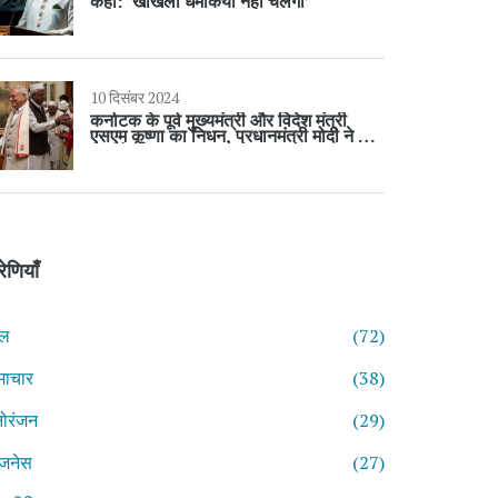
कहा: ‘खोखली धमकियाँ नहीं चलेंगी’
10 दिसंबर 2024
कर्नाटक के पूर्व मुख्यमंत्री और विदेश मंत्री
एसएम कृष्णा का निधन, प्रधानमंत्री मोदी ने दी
श्रद्धांजलि
रेणियाँ
ेल
(72)
माचार
(38)
ोरंजन
(29)
िजनेस
(27)