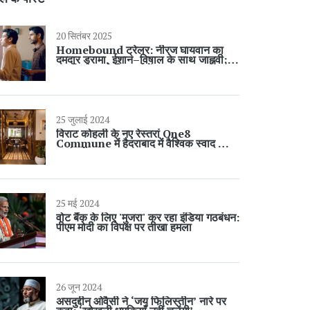
20 सितंबर 2025
Homebound ट्रेलर: नीरज घायवान का
दमदार ड्रामा, ईशान–विषाल के साथ जाह्नवी;
26 सितंबर को थिएटर्स में
25 जुलाई 2024
विराट कोहली के नए रेस्तरां One8
Commune में हैदराबाद में वैश्विक स्वाद का
आनंद लें
25 मई 2024
वोट बैंक के लिए 'मुजरा' कर रहा इंडिया गठबंधन:
पीएम मोदी का विपक्ष पर तीखा हमला
26 जून 2024
असदुद्दीन ओवैसी ने ‘जय फिलिस्तीन’ नारे पर