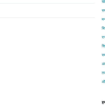
ख
स
मन
ब
रा
शिक
सम
अं
त
ऑ
हम