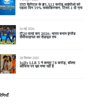
टाटा कैपिटल के ₹15,512 करोड़ आईपीओ को
पहला दिन 39% सब्सक्रिप्शन, टियर‑1 दो गुना
26 मई 2026
टी20 वर्ल्ड कप 2026: भारत बनाम इंग्लैंड
सैमीफाइनल का शेड्यूल तय
28 सितंबर 2025
Jolly LLB 3 ने कमाए 78 करोड़, बॉक्स
ऑफिस पर धूम मचा रही है
रेणियाँ