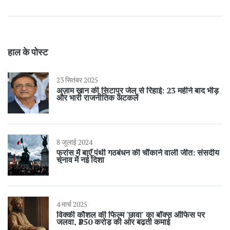
हाल के पोस्ट
23 सितंबर 2025
अज़ाम खान की सिटापुर जेल से रिहाई: 23 महीने बाद भीड़
और भारी राजनीतिक अटकलें
8 जुलाई 2024
फ्रांस में बाएँ पंथी गठबंधन की चौंकाने वाली जीत: संसदीय
चुनाव में नई दिशा
4 मार्च 2025
विक्की कौशल की फिल्म 'छावा' का बॉक्स ऑफिस पर
जलवा, ₹350 करोड़ की ओर बढ़ती कमाई