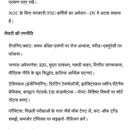
प्रमाण पत्र रखें।
NOC के बिना सरकारी/PSU कर्मियों का आवेदन—DV में अटक सकता
है।
तैयारी की रणनीति
रीजनिंग/क्वांट: समय-बंधित प्रश्नों पर रोज अभ्यास, स्पीड+एक्युरेसी पर
फोकस।
जनरल अवेयरनेस: RBI, मुद्रा प्रबंधन, नकदी चक्र, वित्तीय जागरूकता,
मौद्रिक नीति के मूल सिद्धांत, हालिया आर्थिक घटनाएं।
टेक्निकल (इंजीनियरिंग): प्रिंटिंग टेक्नोलॉजी, इलेक्ट्रिकल मशीन/मेंटेनेंस
बेसिक्स, कंप्यूटर नेटवर्क/DB फंडामेंटल्स—पोस्ट-विशिष्ट विषयों पर शॉर्ट
नोट्स बनाएं।
प्रैक्टिस: पिछली परीक्षाओं के स्तर जैसे मॉक टेस्ट लें, कट-ऑफ ट्रेंड
समझें, कमजोर टॉपिक्स पर माइक्रो-रीविजन करें।