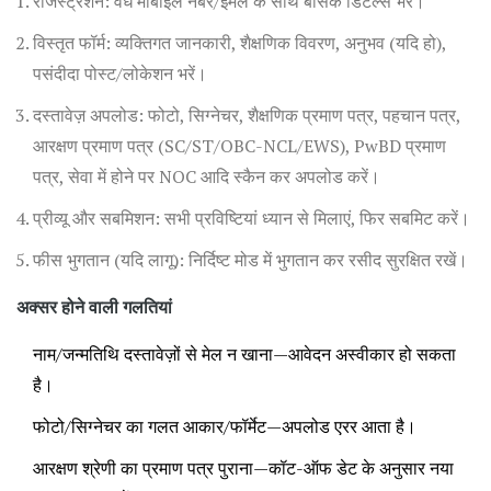
रजिस्ट्रेशन: वैध मोबाइल नंबर/ईमेल के साथ बेसिक डिटेल्स भरें।
विस्तृत फॉर्म: व्यक्तिगत जानकारी, शैक्षणिक विवरण, अनुभव (यदि हो),
पसंदीदा पोस्ट/लोकेशन भरें।
दस्तावेज़ अपलोड: फोटो, सिग्नेचर, शैक्षणिक प्रमाण पत्र, पहचान पत्र,
आरक्षण प्रमाण पत्र (SC/ST/OBC-NCL/EWS), PwBD प्रमाण
पत्र, सेवा में होने पर NOC आदि स्कैन कर अपलोड करें।
प्रीव्यू और सबमिशन: सभी प्रविष्टियां ध्यान से मिलाएं, फिर सबमिट करें।
फीस भुगतान (यदि लागू): निर्दिष्ट मोड में भुगतान कर रसीद सुरक्षित रखें।
अक्सर होने वाली गलतियां
नाम/जन्मतिथि दस्तावेज़ों से मेल न खाना—आवेदन अस्वीकार हो सकता
है।
फोटो/सिग्नेचर का गलत आकार/फॉर्मेट—अपलोड एरर आता है।
आरक्षण श्रेणी का प्रमाण पत्र पुराना—कॉट-ऑफ डेट के अनुसार नया