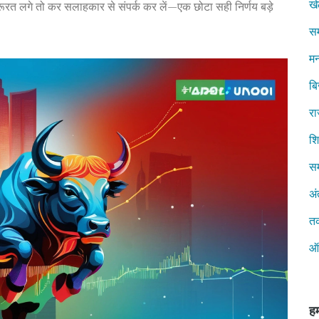
ख
ूरत लगे तो कर सलाहकार से संपर्क कर लें—एक छोटा सही निर्णय बड़े
स
मन
ब
रा
शिक
सम
अं
त
ऑ
हम