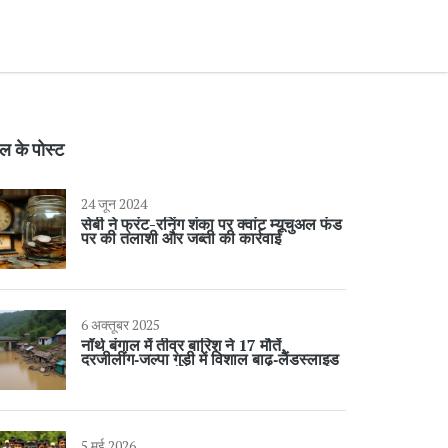
ल के पोस्ट
24 जून 2024
सेबी ने फ्रंट-रनिंग शंका पर क्वांट म्यूचुअल फंड
पर की तलाशी और जब्ती की कार्रवाई
6 अक्तूबर 2025
नॉर्थ बंगाल में तीव्र बारिश ने 17 मौतें,
दरजीलींग‑जल्पा गुड़ी में विशाल बाढ़‑लैंडस्लाइड
5 मई 2026