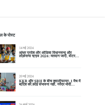
ल के पोस्ट
14 मई 2024
आंध्र प्रदेश और ओडिशा विधानसभा और
लोकसभा चुनाव 2024: मतदान जारी, वोटर
टर्नआउट, ईवीएम और प्रमुख मुकाबले पर लाइव
अपडेट
20 मई 2024
KKR और SRH के बीच क्वालीफायर-1 मैच में
बारिश की कोई संभावना नहीं, नरेंद्र मोदी
स्टेडियम में होगा मुकाबला
26 मार्च 2026