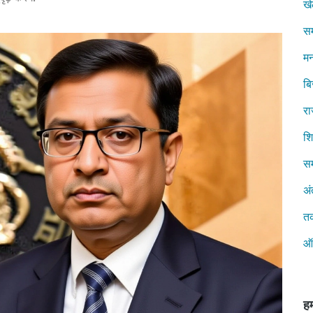
ख
स
मन
ब
रा
शिक
सम
अं
त
ऑ
हम