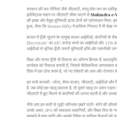
सरकार की कर‑नीतियां जैसे
जीएसटी
,
वस्तु·सेवा कर का एकीकृ
इलेक्ट्रिक वाहन पर जीएसटी सीमा घटाने से
Mahindra e‑V
की इच्छा और वैद्युत् बुनियादी ढांचा दोनों को प्रोत्साहन मिला. इसी
हुआ, जैसा कि Sensex‑Nifty में हालिया गिरावट में भी देखा ग
बाजार में पूँजी जुटाने के प्रमुख साधन
आईपीओ
,
कंपनियों के शे
Electricals" का 687 करोड़ रुपये का आईपीओ और 12% डायल्यूशन
आईपीओ से सृजित पूँजी जरूरी बुनियादी ढाँचे और तकनीकी उन्न
शिक्षा और मानव पूँजी भी विकास का अभिन्न हिस्सा हैं.
छात्रवृत्ति
कार्यबल को स्किल्ड बनाती हैं, जिससे दीर्घकालिक उत्पादकता
दिशा में एक ठोस कदम है, जो नए पेशेवरों को आय और रोजगार 
इन सभी कारकों—सोना, शेयर बाजार, जीएसटी, आईपीओ और शिक
है. जब कोई एक पहलू बदलता है, तो दूसरे पहलू पर असर पड़ता है, 
जीएसटी में छूट मिलने से कंपनियों की लागत घटती है और उनका स
नीचे आप इन बातों से जुड़ी नवीनतम ख़बरें पाएंगे: सोने की की
उनके असर, IPO की सफलता कहानियाँ, और शिक्षा‑वित्त के नव
समझने में मदद करेंगे और आपके निवेश या करियर फैसलों को सुदृढ