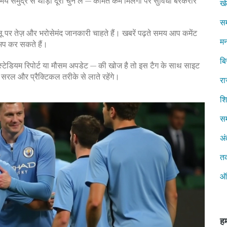
 समुद्र से थोड़ी दूरी चुन लें — कीमतें कम मिलेंगी पर सुविधा बरकरार
ख
स
ू पर तेज़ और भरोसेमंद जानकारी चाहते हैं। खबरें पढ़ते समय आप कमेंट
मन
अप कर सकते हैं।
ब
स्टेडियम रिपोर्ट या मौसम अपडेट — की खोज है तो इस टैग के साथ साइट
ो सरल और प्रैक्टिकल तरीके से लाते रहेंगे।
रा
शिक
सम
अं
त
ऑ
हम