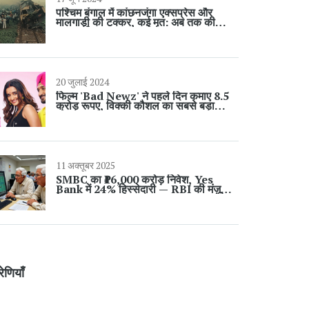
पश्चिम बंगाल में कांछनजंगा एक्सप्रेस और
मालगाड़ी की टक्कर, कई मृत: अब तक की
जानकारी
20 जुलाई 2024
फिल्म 'Bad Newz' ने पहले दिन कमाए 8.5
करोड़ रूपए, विक्की कौशल का सबसे बड़ा
ओपनर
11 अक्तूबर 2025
SMBC का ₹16,000 करोड़ निवेश, Yes
Bank में 24% हिस्सेदारी — RBI की मंज़ूरी
के साथ
रेणियाँ