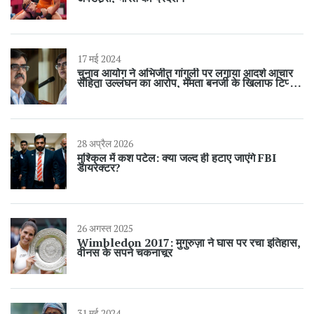
17 मई 2024
चुनाव आयोग ने अभिजीत गांगुली पर लगाया आदर्श आचार
संहिता उल्लंघन का आरोप, ममता बनर्जी के खिलाफ टिप्पणी
'अनुचित'
28 अप्रैल 2026
मुश्किल में कश पटेल: क्या जल्द ही हटाए जाएंगे FBI
डायरेक्टर?
26 अगस्त 2025
Wimbledon 2017: मुगुरुज़ा ने घास पर रचा इतिहास,
वीनस के सपने चकनाचूर
31 मई 2024