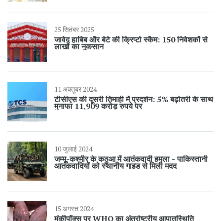
25 सितंबर 2025
जावेद हाबिब और बेटे की क्रिप्टो स्कैम: 150 निवेशकों से
लाखों का नुकसान
11 अक्तूबर 2024
टीसीएस की दूसरी तिमाही में प्रदर्शन: 5% बढ़ोतरी के साथ
मुनाफा 11,909 करोड़ रुपये पर
10 जुलाई 2024
जम्मू-कश्मीर के कठुआ में आतंकवादी हमला - पाकिस्तानी
आतंकवादियों को स्थानीय गाइड से मिली मदद
15 अगस्त 2024
मंकीपॉक्स पर WHO का अंतर्राष्ट्रीय आपातस्थिति