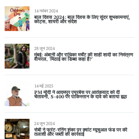
14 नवंबर 2024
बाल दिवस 2024: बाल दिवस के लिए सुंदर शुभकामनाएं,
कोट्स, शायरी और संदेश
28 जून 2024
मुंबई: अंबानी और राधिका मर्चेंट की शाही शादी का निमंत्रण
वायरल, 'मिठाई का डिब्बा कहा है?'
14 मई 2025
PM मोदी ने आदमपुर एयरबेस पर आतंकवाद को दी
चेतावनी, S-400 पर पाकिस्तान के दावे को बताया झूठ
24 जून 2024
सेबी ने फ्रंट-रनिंग शंका पर क्वांट म्यूचुअल फंड पर की
तलाशी और जब्ती की कार्रवाई