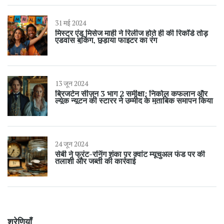
31 मई 2024
मिस्टर एंड मिसेज माही ने रिलीज होते ही की रिकॉर्ड तोड़
एडवांस बुकिंग, छुड़ाया फाइटर का रंग
13 जून 2024
ब्रिजर्टन सीज़न 3 भाग 2 समीक्षा: निकोल कफलान और
ल्यूक न्यूटन की स्टारर ने उम्मीद के मुताबिक समापन किया
24 जून 2024
सेबी ने फ्रंट-रनिंग शंका पर क्वांट म्यूचुअल फंड पर की
तलाशी और जब्ती की कार्रवाई
श्रेणियाँ