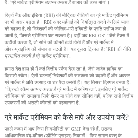
है: "ग्रे मार्केट प्रीमियम
उत्पन्न करता है
बाजार की उच्च मांग"।
रिज़र्व बैंक ऑफ़ इंडिया (RBI) की मौद्रिक नीतियों का ग्रे मार्केट प्रीमियम
पर भी असर पड़ता है। RBI अगर महँगाई को नियंत्रित करने के लिये ब्याज
दरें बढ़ाता है, तो निवेशकों की जोखिम‑भरी इक्विटी के प्रति पसीज कम हो
जाती है, जिससे प्रीमियम घट सकता है। वहीं जब RBI GST जैसे टैक्स में
कटौती करता है, तो सोने की कीमतें ठंडी होती हैं और ग्रे मार्केट में
ओवर‑प्राइसिंग की संभावना घटती है। यह दूसरा ट्रिपल है: "RBI की नीति
प्रभावित करती है
ग्रे मार्केट प्रीमियम".
हमारा देश हाल ही में कई वित्तीय स्कैम देख रहा है, जैसे जावेद हाबिब का
क्रिप्टो स्कैम। ऐसी घटनाएँ निवेशकों की सतर्कता को बढ़ाती हैं और अक्सर
ग्रे मार्केट में अति‑उत्साह या डर पैदा करती हैं। यह तिसरा ट्रिपल बनता है:
"क्रिप्टो स्कैम
उत्पन्न करता है
ग्रे मार्केट में अस्थिरता". इसलिए ग्रे मार्केट
प्रीमियम को समझना सिर्फ शेयर या सोने तक सीमित नहीं, बल्कि सभी वित्तीय
उपकरणों की असली कीमतों को पहचानना है.
ग्रे मार्केट प्रीमियम को कैसे मापें और उपयोग करें?
पहले कदम में आप जिस सिक्योरिटी का GMP देख रहे हैं, उसका
आधिकारिक बंद‑कीमत (डीलिंग प्राइस) निकालें। फिर समान वस्तु के