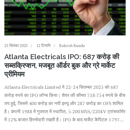
25 सितंबर 2025
12 टिप्पणि
Rakesh Kundu
Atlanta Electricals IPO: 687 करोड़ की
सब्सक्रिप्शन, मजबूत ऑर्डर बुक और ग्रे मार्केट
प्रीमियम
Atlanta Electricals Limited ने 22-24 सितम्बर 2025 को 687
करोड़ रुपये का IPO लॉन्च किया। शेयर की कीमत 718‑754 रुपये के बीच
तय हुई, जिसमें 400 करोड़ का नयी इस्यू और 287 करोड़ का OFS शामिल
है। कंपनी 1988 में गुजरात में स्थापित, 5‑200 MVA/220 kV ट्रांसफॉर्मर
में 12% बाजार हिस्सेदारी रखती है। IPO के बाद मार्केट कैपिटल 5 797
करोड़ रुपये और 12% डायल्यूशन होगा। सूचीबद्धता 29 सितम्बर 2025 को