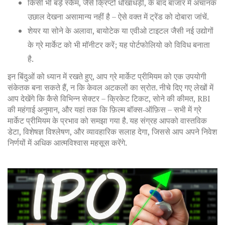
किसी भी बड़े स्कैम, जैसे क्रिप्टो धोखाधड़ी, के बाद बाजार में अचानक
उछाल देखना असामान्य नहीं है – ऐसे वक्त में ट्रेंड को दोबारा जांचें.
शेयर या सोने के अलावा, बायोटेक या एवीओ टाइटल जैसी नई उद्योगों
के ग्रे मार्केट को भी मॉनीटर करें; यह पोर्टफोलियो को विविध बनाता
है.
इन बिंदुओं को ध्यान में रखते हुए, आप ग्रे मार्केट प्रीमियम को एक उपयोगी
संकेतक बना सकते हैं, न कि केवल अटकलों का स्रोत. नीचे दिए गए लेखों में
आप देखेंगे कि कैसे विभिन्न सेक्टर – क्रिकेट टिकट, सोने की कीमत, RBI
की महंगाई अनुमान, और यहां तक कि फ़िल्म बॉक्स‑ऑफ़िस – सभी में ग्रे
मार्केट प्रीमियम के प्रभाव को समझा गया है. यह संग्रह आपको वास्तविक
डेटा, विशेषज्ञ विश्लेषण, और व्यावहारिक सलाह देगा, जिससे आप अपने निवेश
निर्णयों में अधिक आत्मविश्वास महसूस करेंगे.