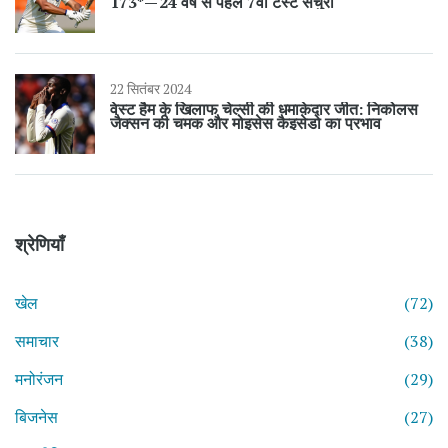
173* — 24 वर्ष से पहले 7वीं टेस्ट सेंचुरी
22 सितंबर 2024
वेस्ट हैम के खिलाफ चेल्सी की धमाकेदार जीत: निकोलस
जैक्सन की चमक और मोइसेस कैइसेडो का प्रभाव
श्रेणियाँ
खेल
(72)
समाचार
(38)
मनोरंजन
(29)
बिजनेस
(27)