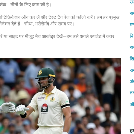
ख
दर्शक—तीनों के लिए काम की है।
स
 नोटिफ़िकेशन ऑन कर लें और टेस्ट टैग पेज को फॉलो करें। हम हर प्रमुख
्लेनेशन देते हैं—सीधा, भरोसेमंद और समय पर।
मन
ब
करें या साइट पर मौजूद मैच आर्काइव देखें—हम उसे अगले अपडेट में कवर
रा
शिक
सम
अं
त
ऑ
हम