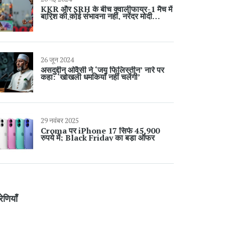
KKR और SRH के बीच क्वालीफायर-1 मैच में
बारिश की कोई संभावना नहीं, नरेंद्र मोदी
स्टेडियम में होगा मुकाबला
26 जून 2024
असदुद्दीन ओवैसी ने ‘जय फिलिस्तीन’ नारे पर
कहा: ‘खोखली धमकियाँ नहीं चलेंगी’
29 नवंबर 2025
Croma पर iPhone 17 सिर्फ 45,900
रुपये में; Black Friday का बड़ा ऑफर
रेणियाँ