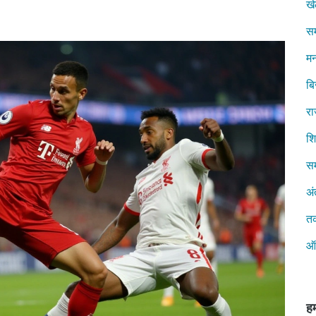
ख
स
मन
ब
रा
शिक
सम
अं
त
ऑ
हम