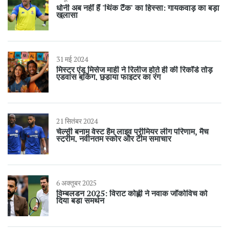
धोनी अब नहीं हैं 'थिंक टैंक' का हिस्सा: गायकवाड़ का बड़ा
खुलासा
31 मई 2024
मिस्टर एंड मिसेज माही ने रिलीज होते ही की रिकॉर्ड तोड़
एडवांस बुकिंग, छुड़ाया फाइटर का रंग
21 सितंबर 2024
चेल्सी बनाम वेस्ट हैम लाइव प्रीमियर लीग परिणाम, मैच
स्ट्रीम, नवीनतम स्कोर और टीम समाचार
6 अक्तूबर 2025
विम्बलडन 2025: विराट कोह्ली ने नवाक जॉकोविच को
दिया बड़ा समर्थन