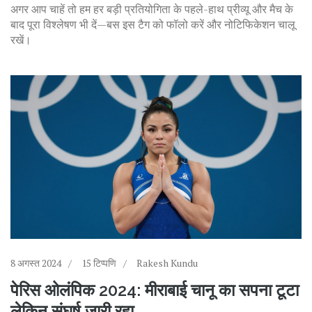
अगर आप चाहें तो हम हर बड़ी प्रतियोगिता के पहले-हाथ प्रीव्यू और मैच के
बाद पूरा विश्लेषण भी दें—बस इस टैग को फॉलो करें और नोटिफिकेशन चालू
रखें।
8 अगस्त 2024
15 टिप्पणि
Rakesh Kundu
पेरिस ओलंपिक 2024: मीराबाई चानू का सपना टूटा
लेकिन संघर्ष जारी रहा