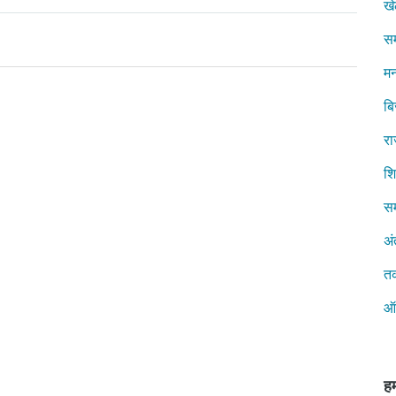
ख
स
मन
ब
रा
शिक
सम
अं
त
ऑ
हम