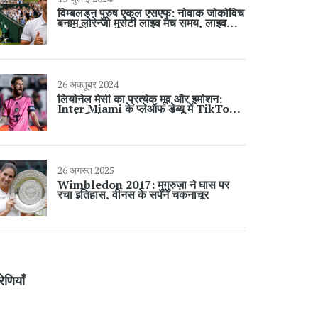
विम्बलडन पुरुष एकल एसएफ: नोवाक जोकोविच
बनाम लोरेन्जो मुसेटी लाइव मैच समय, लाइव
स्ट्रीमिंग आज
26 अक्तूबर 2024
लियोनेल मेसी का प्रत्येक मूव और इमोशन:
Inter Miami के प्लेऑफ डेब्यू में TikTok
पर 'मेसी-कैम'
26 अगस्त 2025
Wimbledon 2017: मुगुरुज़ा ने घास पर
रचा इतिहास, वीनस के सपने चकनाचूर
रेणियाँ