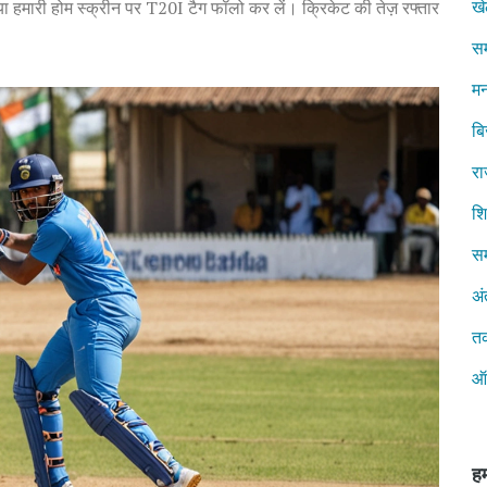
ख
या हमारी होम स्क्रीन पर T20I टैग फॉलो कर लें। क्रिकेट की तेज़ रफ्तार
स
मन
ब
रा
शिक
सम
अं
त
ऑ
हम