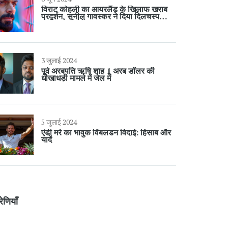
विराट कोहली का आयरलैंड के खिलाफ खराब
प्रदर्शन, सुनील गावस्कर ने दिया दिलचस्प
'पाकिस्तान चैलेंज'
3 जुलाई 2024
पूर्व अरबपति ऋषि शाह 1 अरब डॉलर की
धोखाधड़ी मामले में जेल में
5 जुलाई 2024
एंडी मरे का भावुक विंबलडन विदाई: हिसाब और
यादें
रेणियाँ