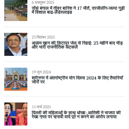
6 अक्तूबर 2025
नॉर्थ बंगाल में तीव्र बारिश ने 17 मौतें, दरजीलींग‑जल्पा गुड़ी
में विशाल बाढ़‑लैंडस्लाइड
23 सितंबर 2025
अज़ाम खान की सिटापुर जेल से रिहाई: 23 महीने बाद भीड़
और भारी राजनीतिक अटकलें
19 जून 2024
श्रीनगर में अंतर्राष्ट्रीय योग दिवस 2024 के लिए तैयारियाँ
जोरों पर
11 मार्च 2025
दिल्ली की महिलाओं के साथ धोखा: आतिशी ने भाजपा की
रेखा गुप्ता पर चुनावी वादे पूरे न करने का आरोप लगाया