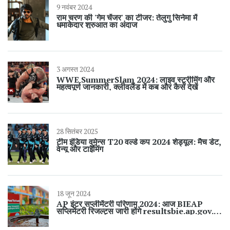
9 नवंबर 2024
राम चरण की 'गेम चेंजर' का टीजर: तेलुगु सिनेमा में
धमाकेदार शुरुआत का अंदाज
3 अगस्त 2024
WWE SummerSlam 2024: लाइव स्ट्रीमिंग और
महत्वपूर्ण जानकारी, क्लीवलैंड में कब और कैसे देखें
28 सितंबर 2025
टीम इंडिया वुमेन्स T20 वर्ल्ड कप 2024 शेड्यूल: मैच डेट,
वेन्यू और टाइमिंग
18 जून 2024
AP इंटर सप्लीमेंटरी परिणाम 2024: आज BIEAP
सप्लिमेंटरी रिजल्ट्स जारी होंगे resultsbie.ap.gov.in
पर