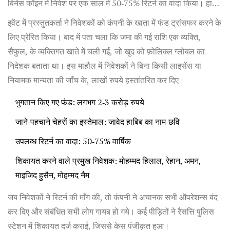
बिनेंस कॉइन में निवेश पर एक साल में 50‑75% रिटर्न का वादा किया। हाबिब
की पहचान और लोकप्रियता का प्रयोग करके उन्होंने भरोसा जीत लिया,
इवेंट में प्रस्तुतकर्ता ने निवेशकों को कंपनी के खाता में फंड ट्रांसफर करने के
जिससे कई लोग बड़े पैमाने पर पैसे जमा करवा बैठे।
लिए प्रेरित किया। बाद में पता चला कि जमा की गई राशि एक व्यक्ति,
सैफ़ुल, के व्यक्तिगत खाते में चली गई, जो खुद को फ़ोलिक्ल ग्लोबल का
निदेशक बताता था। इस माहौल में निवेशकों ने बिना किसी लाइसेंस या
नियामक मान्यता की जाँच के, लाखों रुपये हस्तांतरित कर दिए।
भुगतान किए गए फंड: लगभग 2‑3 करोड़ रुपये
जाने‑पहचाने चेहरों का इस्तेमाल: जावेद हाबिब का नाम‑छवि
उपलब्ध रिटर्न का वादा: 50‑75% वार्षिक
शिकायत करने वाले प्रमुख निवेशक: मोहम्मद हिलाल, रेहान, अमन,
माइजिद हुसैन, मोहम्मद नैम
जब निवेशकों ने रिटर्न की माँग की, तो कंपनी ने अचानक सभी ऑपरेशन्स बंद
कर दिए और संबंधित सभी लोग गायब हो गये। कई पीड़ितों ने रैसत्ति पुलिस
स्टेशन में शिकायत दर्ज कराई, जिससे केस पंजीकृत हुआ।