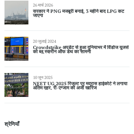
26 मार्च 2026
सरकार ने PNG मजबूरी बनाई, 3 महीने बाद LPG कट
जाएगा
20 जुलाई 2024
Crowdstrike अपडेट से हुआ दुनियाभर में विंडोज यूजर्स
को ब्लू स्क्रीन ऑफ डेथ का सामना
10 जून 2025
NEET UG 2025 रिजल्ट पर मद्रास हाईकोर्ट ने लगाया
अंतिम मुहर, री-एग्जाम की अर्जी खारिज
श्रेणियाँ