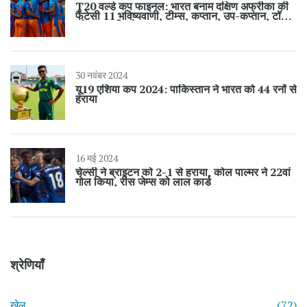
T20 वर्ल्ड कप फाइनल: भारत बनाम दक्षिण अफ्रीका की
फैंटेसी 11 भविष्यवाणी, टीम्स, कप्तान, उप-कप्तान, टॉस
और स्थल विश्लेषण
30 नवंबर 2024
यू19 एशिया कप 2024: पाकिस्तान ने भारत को 44 रनों से
हराया
16 मई 2024
चेल्सी ने ब्राइटन को 2-1 से हराया, कोल पाल्मर ने 22वां
गोल किया, रीस जेम्स को लाल कार्ड
श्रेणियाँ
खेल
(72)