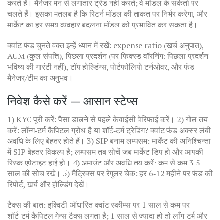
करते हैं। मैनेजर मन से लगातार ट्रेड नहीं करते; वे मॉडल के संकेतों पर
चलते हैं। इसका मतलब है कि रिटर्न मॉडल की ताकत पर निर्भर करेगा, और
मार्केट का हर समय व्यवहार बदलना मॉडल को प्रभावित कर सकता है।
क्वांट फंड चुनते वक्त इन्हें ध्यान में रखें: expense ratio (खर्च अनुपात),
AUM (कुल संपत्ति), पिछला प्रदर्शन (पर फिक्स्ड वॉरनिंग: पिछला प्रदर्शन
भविष्य की गारंटी नहीं), टॉप होल्डिंग्स, पोर्टफोलियो टर्नओवर, और फंड
मैनेजर/टीम का अनुभव।
निवेश कैसे करें — आसान स्टेप्स
1) KYC पूरी करें: पैसा डालने से पहले केवाईसी वेरिफाई करें। 2) गोल तय
करें: लॉन्ग‑टर्म कैपिटल ग्रोथ है या शॉर्ट‑टर्म ट्रेडिंग? क्वांट फंड अक्सर लंबी
अवधि के लिए बेहतर होते हैं। 3) SIP बनाम लम्पसम: मार्केट की अनिश्चिन्ता
में SIP बेहतर विकल्प है; लम्पसम तब सोचें जब मार्केट डिप हो और आपकी
रिस्क एपेटाइट हाई हो। 4) अमाउंट और अवधि तय करें: कम से कम 3‑5
साल की सोच रखें। 5) मैट्रिक्स पर रेगुलर चेक: हर 6‑12 महीने पर फंड की
रिपोर्ट, खर्च और होल्डिंग देखें।
टैक्स की बात: इक्विटी‑ऑधारित क्वांट स्कीम्स पर 1 साल से कम पर
शॉर्ट‑टर्म कैपिटल गेन्स टैक्स लगता है; 1 साल से ज्यादा हो तो लाँग‑टर्म और