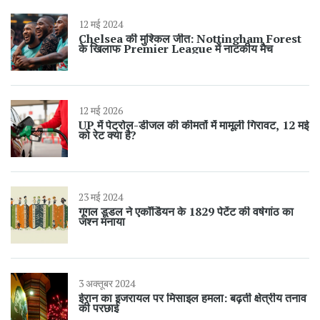
12 मई 2024
Chelsea की मुश्किल जीत: Nottingham Forest
के खिलाफ Premier League में नाटकीय मैच
12 मई 2026
UP में पेट्रोल-डीजल की कीमतों में मामूली गिरावट, 12 मई
को रेट क्या है?
23 मई 2024
गूगल डूडल ने एकॉर्डियन के 1829 पेटेंट की वर्षगांठ का
जश्न मनाया
3 अक्तूबर 2024
ईरान का इजरायल पर मिसाइल हमला: बढ़ती क्षेत्रीय तनाव
की परछाई