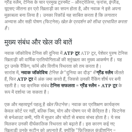
ग्रैंड स्लैम
,
टेनिस के चार प्रमुख टूरनमेंट – ऑस्ट्रेलिया, फ्रांस, इंग्लैंड,
यूएसए
जीतना हर प्रो खिलाड़ी का सपन होता है, और नवाक ने इसे अपना
मुक़ाबला बना लिया है। उनका रिकॉर्ड यह साबित करता है कि लगातार
अभ्यास और सही पोषण (फिटनेस)
खेल के प्रदर्शन को सीधा प्रभावित करता
है
।
मुख्य संबंध और खेल की बातें
नवाक जॉकोविच टेनिस की दुनिया में
ATP टूर
ATP टूर
,
पेशेवर पुरुष टेनिस
खिलाड़ी की वार्षिक प्रतियोगिताओं की श्रृंखला
का मुख्य आकर्षण हैं। यह
टूर उनके रैंकिंग, फॉर्म और वित्तीय स्थिरता को तय करता है।
सारांश में,
नवाक जॉकोविच
टेनिस के
“दुनिया का दौड़”
में
ग्रैंड स्लैम
जीतते
हैं, फिर
ATP टूर
में अंक जमा करते हैं, जिससे उनकी रैंकिंग शीर्ष पर बनी
रहती है। यह क्रमिक संबंध
टेनिस सफलता = ग्रैंड स्लैम + ATP टूर
के
रूप में दर्शाया जा सकता है।
एक और महत्वपूर्ण पहलू है
खेल फिटनेस
। नवाक का प्रशिक्षण कार्यक्रम
केवल कोर्ट पर नहीं, बल्कि जिम, योग और पोषण पर भी केंद्रित है। फिटनेस
से बर्नआउट कमी, गति में सुधार और चोटों से बचाव संभव होता है। ये सब
मिलकर उनकी दीर्घकालिक स्थिरता को बढ़ाते हैं। इस कारण कई नए
खिलाड़ी उनके रूटीन को अपनाते हैं, क्योंकि “फ़िज़िकल कंडीशनिंग =