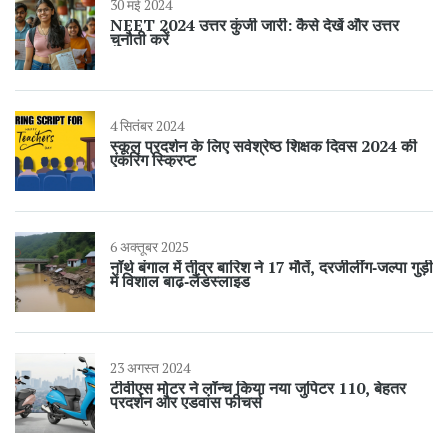
30 मई 2024
NEET 2024 उत्तर कुंजी जारी: कैसे देखें और उत्तर
चुनौती करें
4 सितंबर 2024
स्कूल प्रदर्शन के लिए सर्वश्रेष्ठ शिक्षक दिवस 2024 की
एंकरिंग स्क्रिप्ट
6 अक्तूबर 2025
नॉर्थ बंगाल में तीव्र बारिश ने 17 मौतें, दरजीलींग‑जल्पा गुड़ी
में विशाल बाढ़‑लैंडस्लाइड
23 अगस्त 2024
टीवीएस मोटर ने लॉन्च किया नया जुपिटर 110, बेहतर
प्रदर्शन और एडवांस फीचर्स