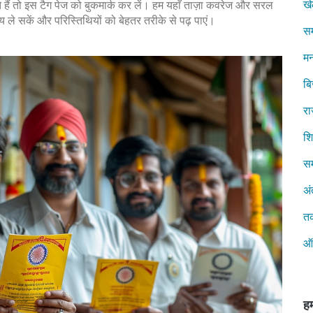
ख
 हैं तो इस टैग पेज को बुकमार्क कर लें। हम यहाँ ताज़ा कवरेज और सरल
 ले सकें और परिस्तिथियों को बेहतर तरीके से पढ़ पाएं।
स
मन
ब
रा
शिक
सम
अं
त
ऑ
हम