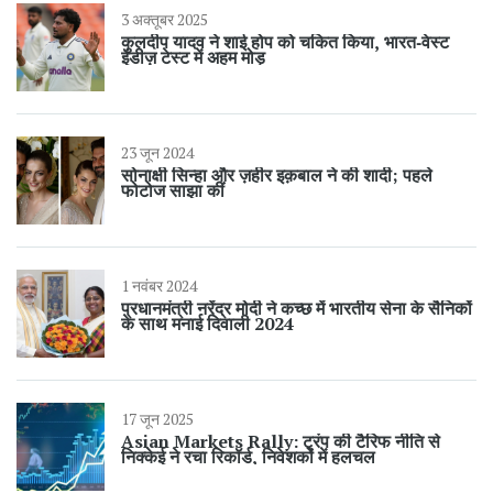
3 अक्तूबर 2025
कुलदीप यादव ने शाई होप को चकित किया, भारत‑वेस्ट
इंडीज़ टेस्ट में अहम मोड़
23 जून 2024
सोनाक्षी सिन्हा और ज़हीर इक़बाल ने की शादी; पहले
फोटोज साझा कीं
1 नवंबर 2024
प्रधानमंत्री नरेंद्र मोदी ने कच्छ में भारतीय सेना के सैनिकों
के साथ मनाई दिवाली 2024
17 जून 2025
Asian Markets Rally: ट्रंप की टैरिफ नीति से
निक्केई ने रचा रिकॉर्ड, निवेशकों में हलचल