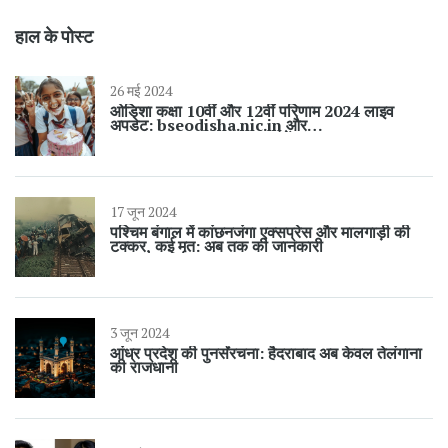
हाल के पोस्ट
26 मई 2024
ओडिशा कक्षा 10वीं और 12वीं परिणाम 2024 लाइव
अपडेट: bseodisha.nic.in और
chseodisha.nic.in पर जांचें
17 जून 2024
पश्चिम बंगाल में कांछनजंगा एक्सप्रेस और मालगाड़ी की
टक्कर, कई मृत: अब तक की जानकारी
3 जून 2024
आंध्र प्रदेश की पुनर्संरचना: हैदराबाद अब केवल तेलंगाना
की राजधानी