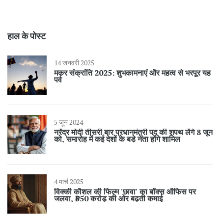
हाल के पोस्ट
14 जनवरी 2025
मकर संक्रांति 2025: शुभकामनाएं और महत्व से भरपूर यह
पर्व
5 जून 2024
नरेंद्र मोदी तीसरी बार प्रधानमंत्री पद की शपथ लेंगे 8 जून
को, समारोह में कई देशों के बड़े नेता होंगे शामिल
4 मार्च 2025
विक्की कौशल की फिल्म 'छावा' का बॉक्स ऑफिस पर
जलवा, ₹350 करोड़ की ओर बढ़ती कमाई