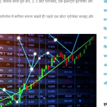
 बेसिक कोर्स पूरा करें, 2-3 छोटे प्रोजेक्ट, एक इंडस्ट्री इंटर्नशिप और
ख
स
ोस्पेस में करियर बनाना चाहते हैं? पहले एक छोटा प्रोजेक्ट बनाइए और
मन
ब
रा
शिक
सम
अं
त
ऑ
हम