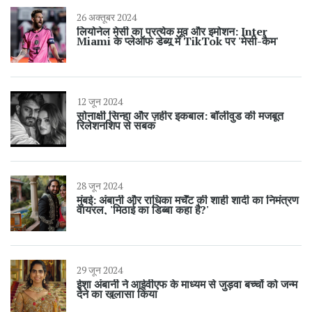
26 अक्तूबर 2024
लियोनेल मेसी का प्रत्येक मूव और इमोशन: Inter
Miami के प्लेऑफ डेब्यू में TikTok पर 'मेसी-कैम'
12 जून 2024
सोनाक्षी सिन्हा और ज़हीर इकबाल: बॉलीवुड की मजबूत
रिलेशनशिप से सबक
28 जून 2024
मुंबई: अंबानी और राधिका मर्चेंट की शाही शादी का निमंत्रण
वायरल, 'मिठाई का डिब्बा कहा है?'
29 जून 2024
ईशा अंबानी ने आईवीएफ के माध्यम से जुड़वा बच्चों को जन्म
देने का खुलासा किया