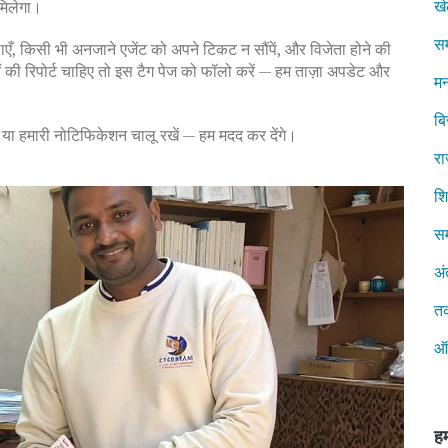
ख
मिलेगा।
स
िलाएँ, किसी भी अनजाने एजेंट को अपने टिकट न सौंपें, और विजेता होने की
ाओं की रिपोर्ट चाहिए तो इस टैग पेज को फॉलो करें — हम ताज़ा अपडेट और
मन
ब
ें या हमारी नोटिफिकेशन चालू रखें — हम मदद कर देंगे।
रा
शिक
सम
अं
त
ऑ
हम