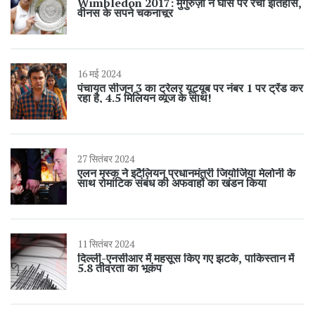
Wimbledon 2017: मुगुरुज़ा ने घास पर रचा इतिहास,
वीनस के सपने चकनाचूर
16 मई 2024
पंचायत सीजन 3 का ट्रेलर यूट्यूब पर नंबर 1 पर ट्रेंड कर
रहा है, 4.5 मिलियन व्यूज के साथ!
27 सितंबर 2024
एलन मस्क ने इटैलियन प्रधानमंत्री जियोर्जिया मेलोनी के
साथ रोमांटिक संबंध की अफवाहों का खंडन किया
11 सितंबर 2024
दिल्ली-एनसीआर में महसूस किए गए झटके, पाकिस्तान में
5.8 तीव्रता का भूकंप