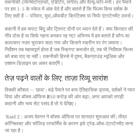
तकनीकी (सिनेमेटोग्राफी, एडिटिंग, संगीत) और वैल्यू‑फॉर‑मनी। हर पैमाने
पर हम 1-5 के स्केल में अंक देते हैं और बताते हैं कि फिल्म किस दर्शक के
लिए सही है — परिवार, युवा,ऑफबीट क्रिटिक्स या सिर्फ एंटरटेनमेंट लवर्स।
कहानी में हम सपाट बिंदु और ट्विस्ट दोनों पर ध्यान देते हैं। क्या किरदार की
नींव ठोस है या सिर्फ गहना बनकर रह गए? अभिनय में हम बताते हैं कौन‑सा
कलाकार नज़र चुराकर चला गया और किसने स्क्रीन पर रंग जमाया।
निर्देशन तब महत्वपूर्ण होता है जब स्क्रिप्ट कमजोर हो, तब भी निर्देशक फिल्म
को बचा पाए या नहीं। तकनीकी हिस्से में दृश्य, बैकग्राउंड म्यूज़िक और
एक्शन‑डिज़ाइन का असर बताएँगे।
तेज़ पढ़ने वालों के लिए: ताज़ा रिव्यू सारांश
विक्की कौशल — 'छावा': बड़े पैमाने पर बना ऐतिहासिक ड्रामा, दर्शकों ने प्यार
दिया और बॉक्स‑ऑफिस ₹350 करोड़ की ओर बढ़ा; अगर आपको तगड़ी
कहानी और भव्य सेट पसंद है तो ये देखिए।
'Raid 2': अजय देवगन ने बॉक्स ऑफिस पर शानदार शुरुआत की; तीव्र
कॉन्फ्लिक्ट और सॉलिड परफॉर्मेंस के कारण इसे ट्रेड‑ऑफ‑एंटरटेनमेंट माना
जा रहा है।