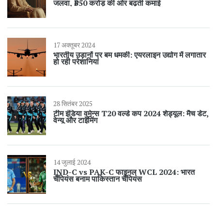
जलवा, ₹350 करोड़ की ओर बढ़ती कमाई
17 अक्तूबर 2024
भारतीय उड़ानों पर बम धमकी: एयरलाइन उद्योग में लगातार
हो रही परेशानियां
28 सितंबर 2025
टीम इंडिया वुमेन्स T20 वर्ल्ड कप 2024 शेड्यूल: मैच डेट,
वेन्यू और टाइमिंग
14 जुलाई 2024
IND-C vs PAK-C फाइनल WCL 2024: भारत
चैंपियंस बनाम पाकिस्तान चैंपियंस