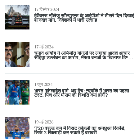
17 दिसंबर 2024
इंवेंचरस नॉलेज सॉल्यूशन्स के आईपीओ ने तीसरे दिन दिखाई
शानदार मांग, निवेशकों में भारी उत्साह
17 मई 2024
चुनाव आयोग ने अभिजीत गांगुली पर लगाया आदर्श आचार
संहिता उल्लंघन का आरोप, ममता बनर्जी के खिलाफ टिप्पणी
'अनुचित'
1 जून 2024
भारत-बांग्लादेश वार्म-अप मैच: न्यूयॉर्क में भारत का पहला
टेस्ट, पिच और मौसम की स्थिति क्या होगी?
19 मई 2026
T20 वरल्ड कप में विराट कोहली का अनछुआ रिकॉर्ड,
सिर्फ 2 खिलाड़ी कर सकते हैं बराबरी