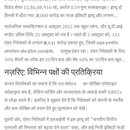
बिडेड शेयर 12,86,08,916 रहे, अर्थात 0.39 गुना सब्सक्राइब। इश्यू दो
हिस्सों में बाँटा गया: ₹5,000 करोड़ का ताज़ा इक्विटी इश्यू और लगभग
₹10,512 करोड़ का ऑफ़र फॉर सेल (OFS) भाग।
सार्वजनिक सब्सक्रिप्शन 8 अक्टूबर 2025 तक खुला रहेगा, और यू.पी.आई.
मण्डेट अंतिम तिथि 23 अक्टूबर को तय है। पहले ही 3 अक्टूबर को, 135
एंकर निवेशकों से लगभग ₹4,641 करोड़ एकत्र हुए, जिनमें
लाइफ़ इन्श्योरेंस
प्रमुख एंकर रहा। एंकर निवेशकों के लिए
कॉरपोरेशन ऑफ इंडिया (एलआईसी)
50% शेयरों का लॉक‑इन 30 दिन बाद और शेष 50% का 90 दिन बाद खुलता
है, यानी 8 नवंबर 2025 और 7 जनवरी 2026 को।
नज़रिए: विभिन्न पक्षों की प्रतिक्रिया
बाजार विश्लेषकों का कहना है कि
का जोखिम प्रोफ़ाइल
टाटा कैपिटल
अपेक्षाकृत कम है, लेकिन मार्जिन और लाभप्रदता के आंकड़े बाकी NBFCs
से थोड़ा पतले हैं। इसलिए वे सुझाव देते हैं कि निवेशकों को कंपनी के गवर्नेंस
और कम जोखिम को वज़न देते हुए मूल्यांकन को देखें।
दूसरी ओर, एंकर निवेशकों में एलआईसी ने इस इश्यू को “भारतीय वित्तीय
प्रणाली की स्थिरता को बढ़ावा देने वाला” कहा, और कई निजी इक्विटी फंडों