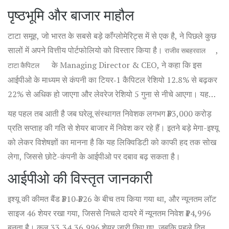
कर दिया कि टाटा ग्रुप की वित्तीय शाखा इस बार किस दिशा में कदम रख रही
पृष्ठभूमि और बाजार माहौल
है।
टाटा समूह, जो भारत के सबसे बड़े कॉंग्लोमेरिट्स में से एक है, ने पिछले कुछ
सालों में अपने वित्तीय पोर्टफोलियो को विस्तार किया है।
,
राजीव सबहरवाल
के Managing Director & CEO, ने कहा कि इस
टाटा कैपिटल
आईपीओ के माध्यम से कंपनी का टियर‑1 कैपिटल रेशियो 12.8% से बढ़कर
22% से अधिक हो जाएगा और लेवरेज रेशियो 5 गुना से नीचे आएगा। यह
लक्ष्य हासिल करने के लिए जुटाए गए फंड को किफायती गृह वित्त, माइक्रो
यह पहल तब आती है जब घरेलू संस्थागत निवेशक लगभग ₹33,000 करोड़
होम लोन, उपकरण वित्त और लीजिंग जैसी उच्च मार्जिन वाले प्रोडक्ट्स में
प्रति सप्ताह की गति से शेयर बाजार में निवेश कर रहे हैं। इतने बड़े मेगा-इश्यू
लगाया जाएगा।
को लेकर विशेषज्ञों का मानना है कि यह लिक्विडिटी को काफी हद तक सोख
लेगा, जिससे छोटे-कंपनी के आईपीओ पर दबाव बढ़ सकता है।
आईपीओ की विस्तृत जानकारी
इश्यू की कीमत बैंड ₹310‑₹326 के बीच तय किया गया था, और न्यूनतम लॉट
साइज 46 शेयर रखा गया, जिससे निचले दायरे में न्यूनतम निवेश ₹14,996
बनता है। कुल 33,34,36,996 शेयर जारी किए गए, जबकि पहले दिन