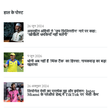
हाल के पोस्ट
26 जून 2024
असदुद्दीन ओवैसी ने ‘जय फिलिस्तीन’ नारे पर कहा:
‘खोखली धमकियाँ नहीं चलेंगी’
9 जून 2026
धोनी अब नहीं हैं 'थिंक टैंक' का हिस्सा: गायकवाड़ का बड़ा
खुलासा
26 अक्तूबर 2024
लियोनेल मेसी का प्रत्येक मूव और इमोशन: Inter
Miami के प्लेऑफ डेब्यू में TikTok पर 'मेसी-कैम'