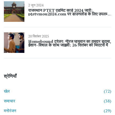
2 जून 2024
राजस्थान PTET एडमिट कार्ड 2024 जारी:
ptetvmou2024.com पर डाउनलोड के लिए उपलब्ध,
परीक्षा 9 जून को
20 सितंबर 2025
Homebound ट्रेलर: नीरज घायवान का दमदार ड्रामा,
ईशान–विषाल के साथ जाह्नवी; 26 सितंबर को थिएटर्स में
श्रेणियाँ
खेल
(72)
समाचार
(38)
मनोरंजन
(29)