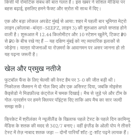
किसी भी रोमांटिक संबंध की बात गलत है। इस खबर ने सोशल मीडिया पर
बहस बढ़ाई, इसलिए हमने फैक्ट और स्रोत भी साथ में दिए।
एक और बड़ा लोकल अपडेट मुंबई से आया: शहर में पहली बार भूमिगत मेट्रो
लाइन (कोलाबा–बांद्रा–SEEPZ, लाइन 3) की शुरुआत अगले सप्ताह होने
वाली है। शुरूआत में 12.44 किलोमीटर और 10 स्टेशन खुलेंगे, टिकट ₹10
से ₹50 के बीच रखे गए हैं — यह दक्षिण मुंबई को नए व्यापारिक इलाकों से
जोड़ेगा। यात्रा योजनाओं या रोज़मर्रा के आवागमन पर असर जानना हो तो
यह पढ़ना जरूरी है।
खेल और प्रमुख नतीजे
फुटबॉल फैंस के लिए चेल्सी की वेस्ट हैम पर 3-0 की जीत बड़ी थी।
निकोलस जैक्सन ने दो गोल किए और एक असिस्ट दिया, जबकि मोइसेस
कैइसेडो ने मिडफ़ील्ड कंट्रोल में चमक दिखाई। मैच से जुड़े प्ले और टीम के
गोल-प्रदर्शन पर हमने क्लियर पॉइंट्स दिए ताकि आप मैच का सार जल्दी
समझ सकें।
क्रिकेट में श्रीलंका ने न्यूजीलैंड के खिलाफ पहले टेस्ट के पहले दिन कामिन्दु
मेंडिस के शतक की मदद से 302/7 बनाए। वहीं इंग्लैंड के ओली पोप ने तीसरे
टेस्ट में तेज़ नाबाद शतक जड़ा — दोनों पारियाँ शॉट-टु-शॉट पढ़ने लायक हैं।