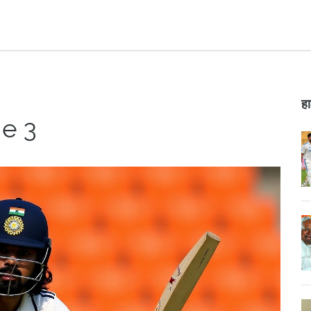
हा
ge 3