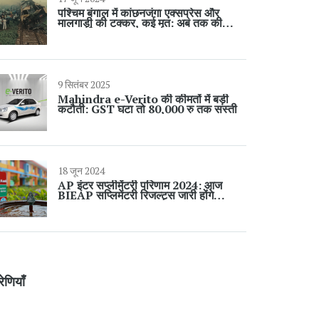
पश्चिम बंगाल में कांछनजंगा एक्सप्रेस और
मालगाड़ी की टक्कर, कई मृत: अब तक की
जानकारी
9 सितंबर 2025
Mahindra e-Verito की कीमतों में बड़ी
कटौती: GST घटा तो 80,000 रु तक सस्ती
18 जून 2024
AP इंटर सप्लीमेंटरी परिणाम 2024: आज
BIEAP सप्लिमेंटरी रिजल्ट्स जारी होंगे
resultsbie.ap.gov.in पर
रेणियाँ