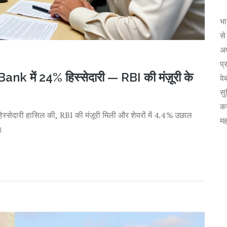
भा
से
अर
प्
k में 24% हिस्सेदारी — RBI की मंज़ूरी के
वे
सु
कर
सेदारी हासिल की, RBI की मंज़ूरी मिली और शेयरों में 4.4 % उछाल
मह
।