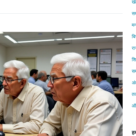
ख
स
मन
ब
रा
शिक
सम
अं
त
ऑ
हम